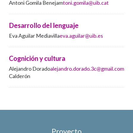
Antoni Gomila Benejam
toni.gomila@uib.cat
Desarrollo del lenguaje
Eva Aguilar Mediavilla
eva.aguilar@uib.es
Cognición y cultura
Alejandro Dorado
alejandro.dorado.3c@gmail.com
Calderón
Proyecto