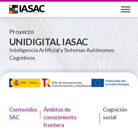
Pasar
al
contenido
principal
Proyecto
UNIDIGITAL IASAC
Inteligencia Artificial y Sistemas Autónomos
Cognitivos
Contenidos
Ámbitos de
Cognición
SAC
conocimiento
social
frontera